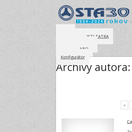
Úvod
O SPOLOČNOSTI TATRA
Prečo tatru
Nákladné vozidlá
Dealer STABO
Kontakt
Konfigurátor
Archívy autora
«
Ca
Ze