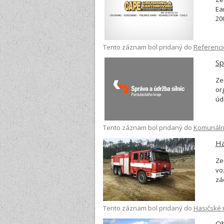
Ea
20
ná
zá
Tento záznam bol pridaný do
Referenci
vč
vl
Sp
Ze
or
údr
vo
s 
Tento záznam bol pridaný do
Komunáln
sn
a 
Ha
Ze
vo
zá
V 
sú
Tento záznam bol pridaný do
Hasičské 
au
au
Ob