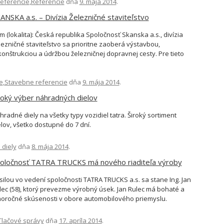
referencie
]
,
Referencie
dňa
9. mája 2014
.
ANSKA a.s. – Divízia Železničné staviteľstvo
m (lokalita): Česká republika Spoločnosť Skanska a.s., divízia
lezničné staviteľstvo sa prioritne zaoberá výstavbou,
konštrukciou a údržbou železničnej dopravnej cesty. Pre tieto
nnosti využíva nákladné vozidlá značky Tatra a to prevažne
lápače v konfigurácii pohonu 6×6 a podvozky, ktoré slúži ako
e
siče rôznych nástavieb (autožeriavy , autobágre, a pod.).
,
Stavebne referencie
dňa
9. mája 2014
.
edená vozidla sú v prípadoch, kedy […]
roký výber náhradných dielov
hradné diely na všetky typy vozidiel tatra. Široký sortiment
elov, všetko dostupné do 7 dní.
diely
dňa
8. mája 2014
.
oločnosť TATRA TRUCKS má nového riaditeľa výroby
silou vo vedení spoločnosti TATRA TRUCKS a.s. sa stane Ing. Jan
lec (58), ktorý prevezme výrobný úsek. Jan Rulec má bohaté a
horočné skúsenosti v obore automobilového priemyslu.
oločnosť TATRA TRUCKS víta, že táto rešpektovaná osobnosť
zšíri rady ích top managementu. Ťažkým úkolom nového
Tlačové správy
dňa
17. apríla 2014
.