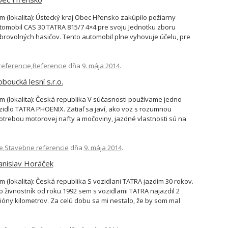
m (lokalita): Ústecký kraj Obec Hřensko zakúpilo požiarny
tomobil CAS 30 TATRA 815/7 4×4 pre svoju Jednotku zboru
brovolných hasičov. Tento automobil plne vyhovuje účelu, pre
orý bol určený. Najmä sa osvedčuje jeho terénna dostupnosť
hľadom k terénnej špecifikácii našej oblasti, včetne
referencie
jazdových uhlov. Dôležitým prvkom je i celková výška pre
,
Referencie
dňa
9. mája 2014
.
ejazdnosť. V Hřensku sa […]
oboucká lesní s.r.o.
m (lokalita): Česká republika V súčasnosti používame jedno
zidlo TATRA PHOENIX. Zatiaľ sa javí, ako voz s rozumnou
otrebou motorovej nafty a močoviny, jazdné vlastnosti sú na
merne vysokej úrovni. Vozidlo je v teréne živé, s dobrou
iechodnosťou terénom a solídnou stabilitou. Na základe
e
brých skúseností sme objednali a teraz preberáme druhé
,
Stavebne referencie
dňa
9. mája 2014
.
zidlo TATRA PHOENIX. Michal Pechanec dispečer prepravy […]
anislav Horáček
m (lokalita): Česká republika S vozidlani TATRA jazdím 30 rokov.
o živnostník od roku 1992 sem s vozidlami TATRA najazdil 2
lióny kilometrov. Za celú dobu sa mi nestalo, že by som mal
vadu takú, aby som nedošiel do cieľa a musel byť dotiahnutý.
l som možnosť vyskúšať iné značky, na ceste boli super, ale v