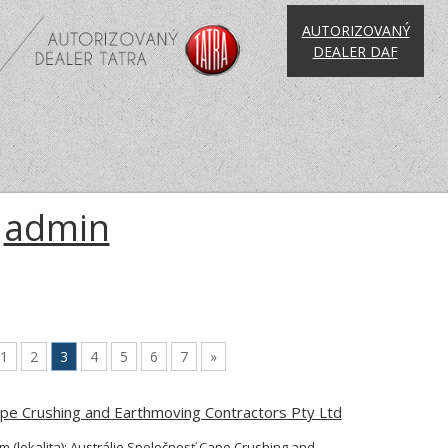
AUTORIZOVANÝ
DEALER DAF
:
admin
1
2
3
4
5
6
7
»
pe Crushing and Earthmoving Contractors Pty Ltd
m (lokalita): Austrálie Spoločnosť Cape Crushing and