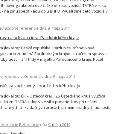
rthmoving zakúpila dve ťažké offroad vozidlá TATRA v roku
07 na plnú špecifikáciu dolu BHPB. Využili sme tieto vozidlá v
ročných podmienkach pri výstavbe ciest a priehrad v celej
padnej Austrálii. Vozidlá pracovali v najtvrdších podmienkach,
e
etne baníckom prostredí v horúcich v oblastiach Pilbary a
,
Ťažobné referencie
dňa
9. mája 2014
.
hkých a chladných […]
ráva a údržba ciest Pardubického kraje
m (lokalita): Česká republika, Pardubice Príspevková
ganizácia zriadená Pardubickým krajom za účelom správy a
žby ciest II. a III třídy v majetku Pardubického kraje. Počet
zidiel TATRA – 22 kusov. Použitie pre letnú i zimnú údržbu ciest
namontovanými pracovnými nástavbami (sýpacie nástavby a
e referencie
ehové radlice pre zimnú údržbu ciest, nástavby pre vysprávku
,
Referencie
dňa
9. mája 2014
.
opravu ciest v letnom […]
sičský záchranný zbor Ústeckého kraja
m (lokalita): ČR – Ústecký kraj HZS Ústeckého kraja využíva
zidlá zn. TATRA k doprave síl a prostriedkov pri riešení
chranných a likvidačných prácach pri mimoriadnych udalostí.
súčasnosti hasiči disponujú 41 ks podvozkov zn. TATRA, ktoré
 osadené štyrmi tipmi nástavieb (CAS – cisternová
referencie
tomobilová striekačka, AZ 37- automobilový rebrík, AP 27-
,
Referencie
dňa
9. mája 2014
.
tomobilová plošina, AJ 14 […]
ec Hřensko