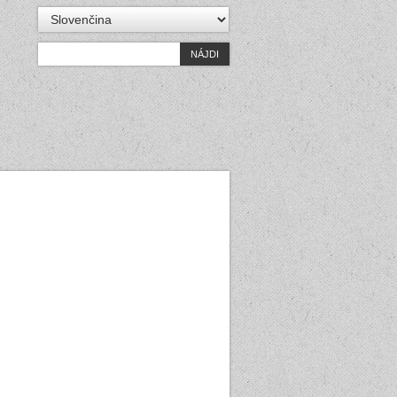
Vyberte
jazyk
Hľadať: