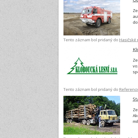
Ze
au
do
kt
vz
Tento záznam bol pridaný do
Hasičské 
ná
pr
Kl
Ze
vo
sp
po
pr
Tento záznam bol pridaný do
Referenci
do
vo
St
Ze
Ak
mi
zá
Ma